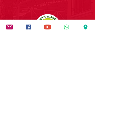
Institución socialmente
responsable
PIA Sociedad Salesiana
NIT:
890.905.980-7