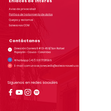
Enlaces de interés
Aviso de privacidad
Política de tratamiento de datos
Quejas y reclamos
Salesianos COM
Contáctanos
Dirección: Carrera 9 # 13-45 B/ San Rafael
Popayán - Cauca - Colombia
Whatsapp:
(+57)
3017728565
E-mail:
comunicaciones.iedb@salesianos.edu.co
Síguenos en redes sociales