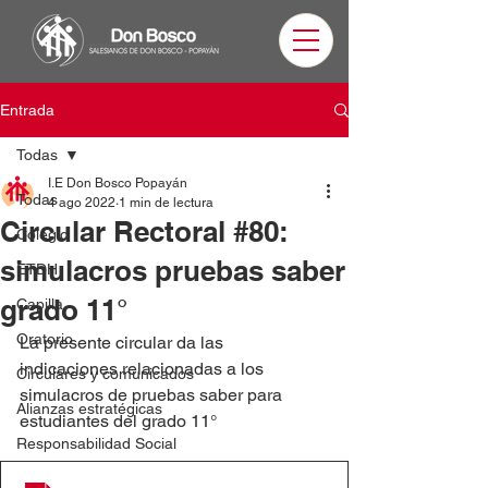
Entrada
Todas
I.E Don Bosco Popayán
Todas
4 ago 2022
1 min de lectura
Circular Rectoral #80:
Colegio
simulacros pruebas saber
ETDH
grado 11°
Capilla
Oratorio
La presente circular da las 
indicaciones relacionadas a los 
Circulares y comunicados
simulacros de pruebas saber para 
Alianzas estratégicas
estudiantes del grado 11°
Responsabilidad Social