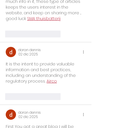
much info in it, These type of articles 
keeps the users interest in the 
website, and keep on sharing more ... 
good luck 
SMA thuisbatterij
Me gusta
Reaccionar
doran dennis
02 dic 2025
It is the intent to provide valuable 
information and best practices, 
including an understanding of the 
regulatory process. 
Airco
Me gusta
Reaccionar
doran dennis
02 dic 2025
First You got a great blog .I will be 