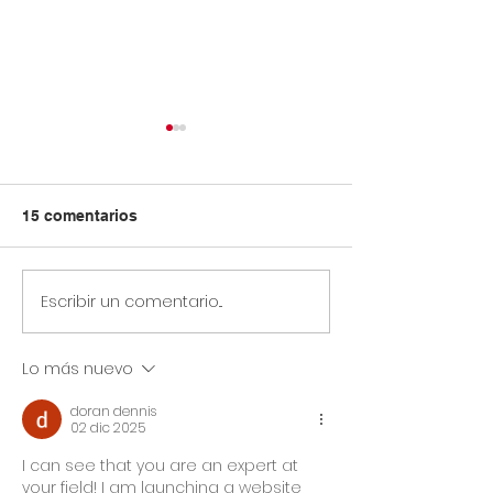
15 comentarios
Escribir un comentario...
Circular Rectoral #23:
Circular Rector
Horario especial
Información s
primaria y secundaria
simulacro prue
Lo más nuevo
junio 12 de 2026 por
saber grado 11
Jornada Sindical
doran dennis
Asoinca
02 dic 2025
I can see that you are an expert at 
your field! I am launching a website 