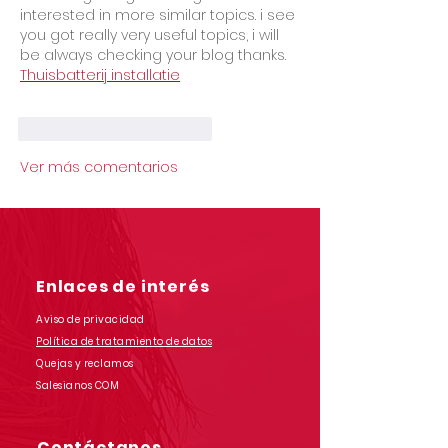
interested in more similar topics. i see 
you got really very useful topics, i will 
be always checking your blog thanks. 
Thuisbatterij installatie
Me gusta
Reaccionar
Ver más comentarios
Enlaces de interés
Aviso de privacidad
Política de tratamiento de datos
Quejas y reclamos
Salesianos COM
Contáctanos