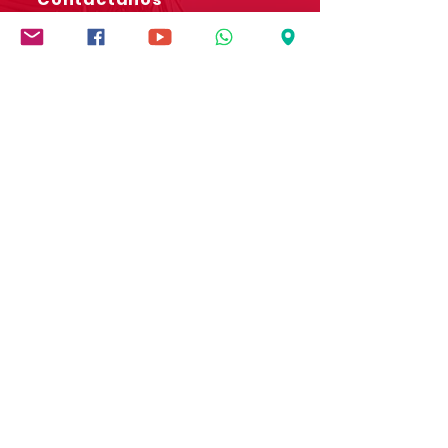
Dirección: Carrera 9 # 13-45 B/ San Rafael
Popayán - Cauca - Colombia
Whatsapp:
(+57)
3017728565
E-mail:
comunicaciones.iedb@salesianos.edu.co
Síguenos en redes sociales