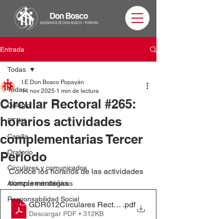
Entrada
Todas
I.E Don Bosco Popayán
Todas
14 nov 2025
1 min de lectura
Circular Rectoral #265:
Colegio
horarios actividades
ETDH
complementarias Tercer
Capilla
Oratorio
Periodo
Circulares y comunicados
Conoce los horarios de las actividades 
complementarias
Alianzas estratégicas
Responsabilidad Social
GDR012Circulares Rectoriales #265 - Horarios Activi
.pdf
Descargar PDF • 312KB