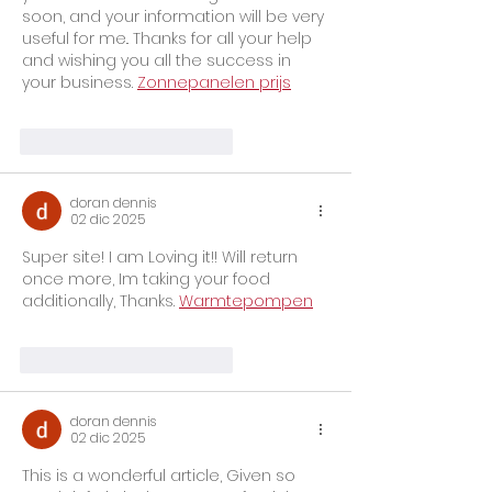
soon, and your information will be very 
useful for me.. Thanks for all your help 
and wishing you all the success in 
your business. 
Zonnepanelen prijs
Me gusta
Reaccionar
doran dennis
02 dic 2025
Super site! I am Loving it!! Will return 
once more, Im taking your food 
additionally, Thanks. 
Warmtepompen
Me gusta
Reaccionar
doran dennis
02 dic 2025
This is a wonderful article, Given so 