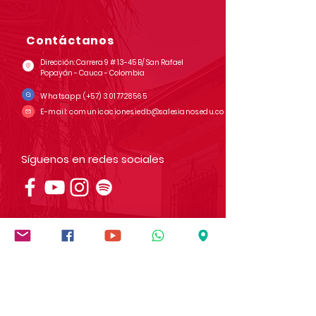
Contáctanos
Dirección: Carrera 9 # 13-45 B/ San Rafael
Popayán - Cauca - Colombia
Whatsapp:
(+57)
3017728565
E-mail:
comunicaciones.iedb@salesianos.edu.co
Síguenos en redes sociales