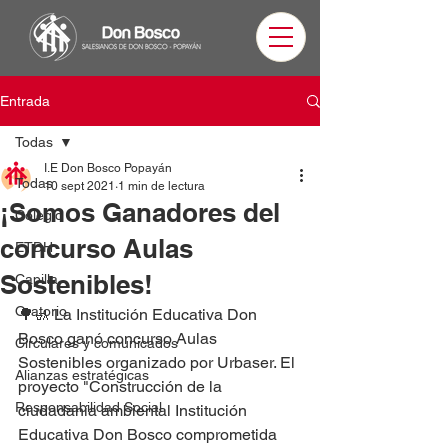
Entrada
Todas
I.E Don Bosco Popayán
Todas
10 sept 2021
1 min de lectura
¡Somos Ganadores del
Colegio
concurso Aulas
ETDH
Sostenibles!
Capilla
Oratorio
🌳🚮 La Institución Educativa Don 
Bosco ganó concurso Aulas 
Circulares y comunicados
Sostenibles organizado por Urbaser. El 
Alianzas estratégicas
proyecto "Construcción de la 
Responsabilidad Social
ciudadanía ambiental Institución 
Educativa Don Bosco comprometida 