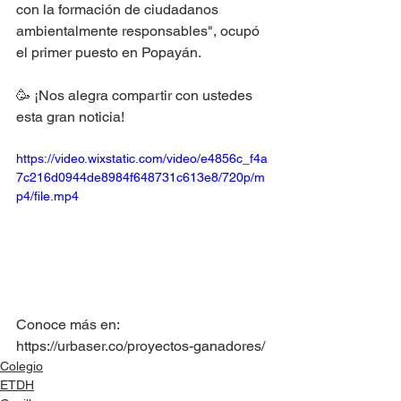
con la formación de ciudadanos 
ambientalmente responsables", ocupó 
el primer puesto en Popayán. 
🥳 ¡Nos alegra compartir con ustedes 
esta gran noticia!
https://video.wixstatic.com/video/e4856c_f4a
7c216d0944de8984f648731c613e8/720p/m
p4/file.mp4
Conoce más en:
https://urbaser.co/proyectos-ganadores/ 
Colegio
ETDH