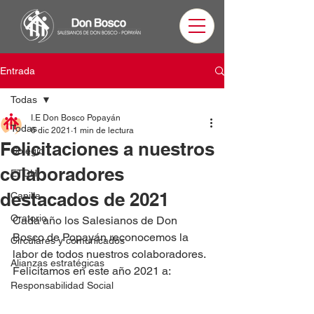
Entrada
Todas
I.E Don Bosco Popayán
Todas
6 dic 2021
1 min de lectura
Felicitaciones a nuestros
Colegio
colaboradores
ETDH
destacados de 2021
Capilla
Oratorio
Cada año los Salesianos de Don 
Bosco de Popayán reconocemos la 
Circulares y comunicados
labor de todos nuestros colaboradores. 
Alianzas estratégicas
Felicitamos en este año 2021 a: 
Responsabilidad Social