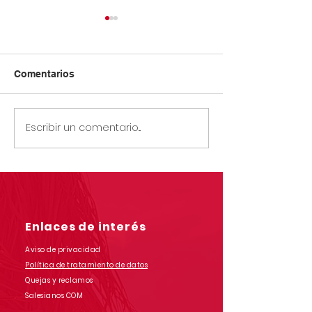
Comentarios
Escribir un comentario...
Circular Rectoral #23:
Circular Rector
Horario especial
Información s
primaria y secundaria
simulacro prue
junio 12 de 2026 por
saber grado 11
Jornada Sindical
Asoinca
Enlaces de interés
Aviso de privacidad
Política de tratamiento de datos
Quejas y reclamos
Salesianos COM