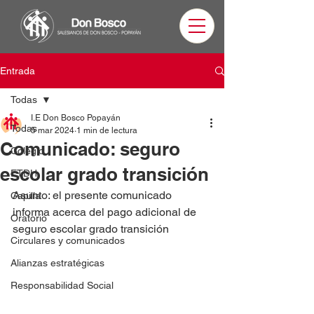
Entrada
Todas
I.E Don Bosco Popayán
Todas
5 mar 2024
1 min de lectura
Comunicado: seguro
Colegio
escolar grado transición
ETDH
Asunto: el presente comunicado 
Capilla
informa acerca del pago adicional de 
Oratorio
seguro escolar grado transición
Circulares y comunicados
Alianzas estratégicas
Responsabilidad Social