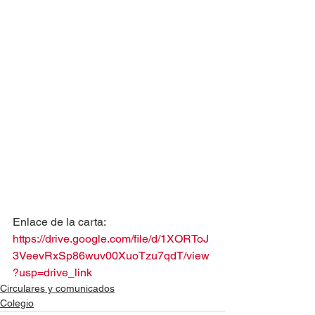
Enlace de la carta:
https://drive.google.com/file/d/1XORToJ
3VeevRxSp86wuv00XuoTzu7qdT/view
?usp=drive_link
Circulares y comunicados
Colegio