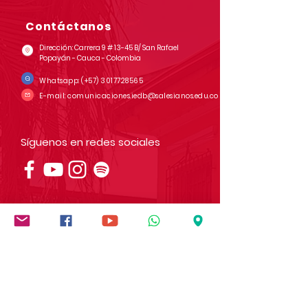
Contáctanos
Dirección: Carrera 9 # 13-45 B/ San Rafael
Popayán - Cauca - Colombia
Whatsapp:
(+57)
3017728565
E-mail:
comunicaciones.iedb@salesianos.edu.co
Síguenos en redes sociales