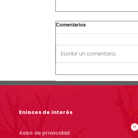
Comentarios
Escribir un comentario...
Circular Rectoral #28:
Receso mitad de año
escolar
Enlaces de interés
Aviso de privacidad