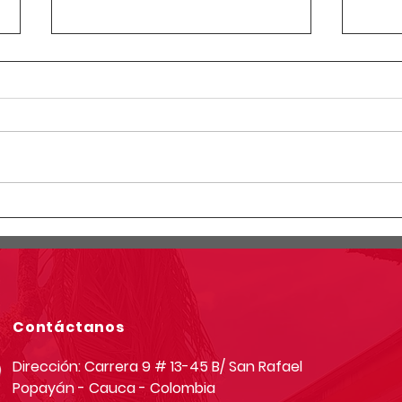
Circular Rectoral #23:
Circ
Horario especial primaria y
Info
secundaria junio 12 de 2026
simu
por Jornada Sindical
grad
Asoinca
Contáctanos
Dirección: Carrera 9 # 13-45 B/ San Rafael
Popayán - Cauca - Colombia