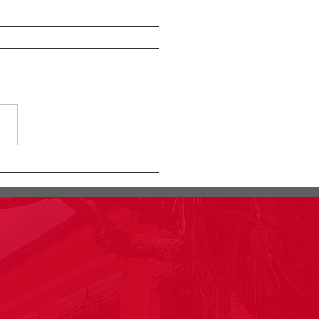
ular Rectoral #24:
rmación segundo
lacro pruebas saber
o 11