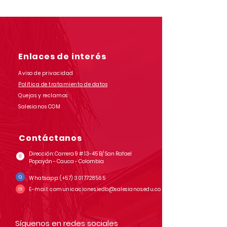
primaria y secundaria
simulacro prue
junio 12 de 2026 por
saber grado 11
Jornada Sindical
Asoinca
Enlaces de interés
Aviso de privacidad
Política de tratamiento de datos
Quejas y reclamos
Salesianos COM
Contáctanos
Dirección: Carrera 9 # 13-45 B/ San Rafael
Popayán - Cauca - Colombia
Whatsapp:
(+57)
3017728565
E-mail:
comunicaciones.iedb@salesianos.edu.co
Síguenos en redes sociales