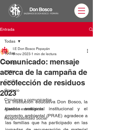
Entrada
Todas
I.E Don Bosco Popayán
Todas
6 nov 2023
1 min de lectura
Comunicado: mensaje
Colegio
acerca de la campaña de
ETDH
recolección de residuos
Capilla
Oratorio
2023
Circulares y comunicados
La institución educativa Don Bosco, la 
gestión ambiental institucional y el 
Alianzas estratégicas
proyecto ambiental (PRAE) agradece a 
Responsabilidad Social
las familias que ha participado en las 
jornadas de recuperación de material 