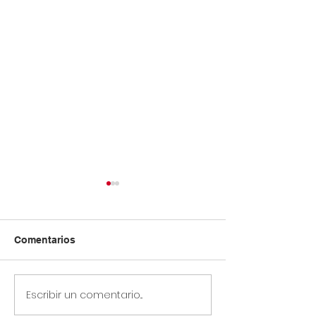
Comentarios
Escribir un comentario...
Circular Rectoral #23:
Circular Rector
Horario especial
Información s