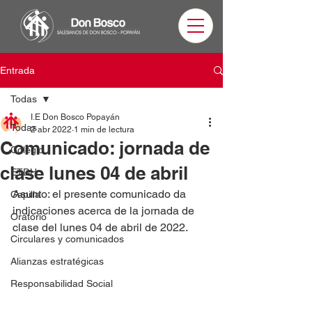
Entrada
Todas
I.E Don Bosco Popayán
Todas
2 abr 2022
1 min de lectura
Comunicado: jornada de
Colegio
clase lunes 04 de abril
ETDH
Asunto: el presente comunicado da 
Capilla
indicaciones acerca de la jornada de 
Oratorio
clase del lunes 04 de abril de 2022.
Circulares y comunicados
Alianzas estratégicas
Responsabilidad Social