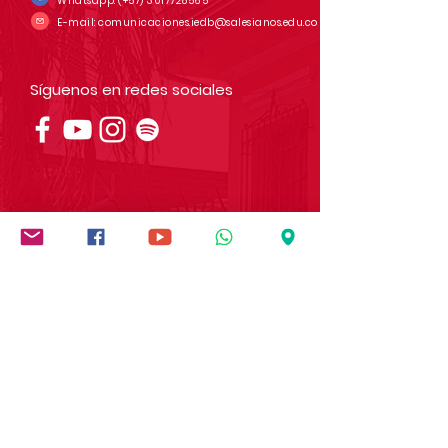
Whatsapp:
(+57)
3017728565
E-mail:
comunicaciones.iedb@salesianos.edu.co
Síguenos en redes sociales
Institución socialmente
responsable