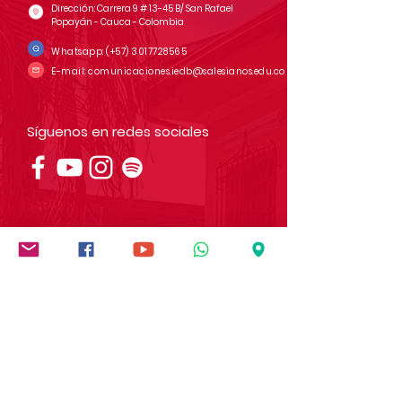
Dirección: Carrera 9 # 13-45 B/ San Rafael
Popayán - Cauca - Colombia
Whatsapp:
(+57)
3017728565
E-mail:
comunicaciones.iedb@salesianos.edu.co
Síguenos en redes sociales
Institución socialmente