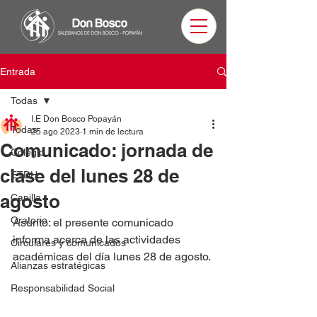
Entrada
Todas
I.E Don Bosco Popayán
Todas
25 ago 2023
1 min de lectura
Comunicado: jornada de
Colegio
clase del lunes 28 de
ETDH
agosto
Capilla
Oratorio
Asunto: el presente comunicado 
informa acerca de las actividades 
Circulares y comunicados
académicas del día lunes 28 de agosto.
Alianzas estratégicas
Responsabilidad Social