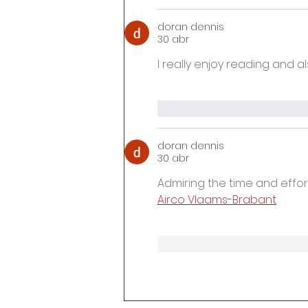
doran dennis
30 abr
I really enjoy reading and a
Me gusta
Reacciona
doran dennis
30 abr
Admiring the time and effort
Airco Vlaams-Brabant
Me gusta
Reacciona