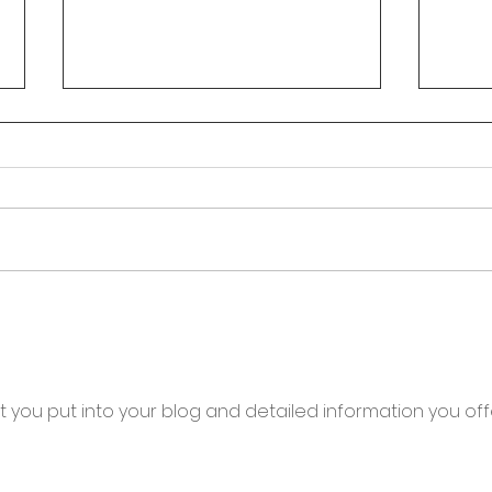
Circular Rectoral #31:
Circ
Aplicación de Pruebas SAI
Hora
2° Periodo Académico
secu
por 
Asoi
 you put into your blog and detailed information you offer