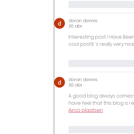
Me gusta
Reacciona
doran dennis
30 abr
Interesting post. I Have Bee
cool 
post.It
 's really very ni
Me gusta
Reacciona
doran dennis
30 abr
A good blog always comes-u
have feel that this blog is r
Airco plaatsen
Me gusta
Reacciona