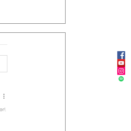
ular Rectoral #30:
rio especial primaria y
ndaria julio 14 de 2026
Jornada Sindical
nca
!.. 