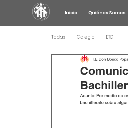
Inicio
Quiénes Somos
Todas
Colegio
ETDH
Responsabilidad Social
I.E Don Bosco Pop
Comunica
Bachille
Asunto: Por medio de es
bachillerato sobre algu