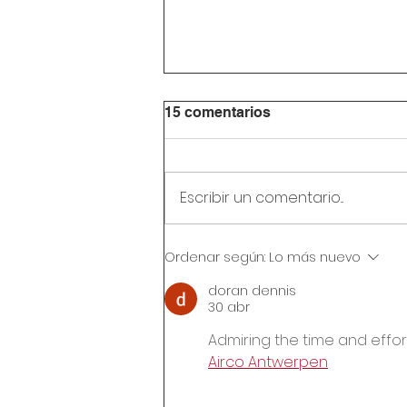
15 comentarios
Escribir un comentario...
Circular Rectoral #32:
Ordenar según:
Lo más nuevo
Reunión de padres de
familia 24 de julio de 2026
doran dennis
30 abr
Admiring the time and effort
Airco Antwerpen