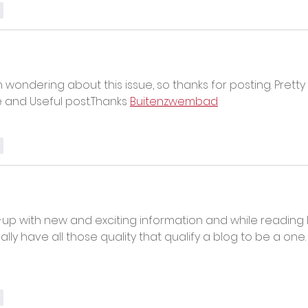
r
n wondering about this issue, so thanks for posting. Pretty 
ce and Useful post.Thanks 
Buitenzwembad
r
p with new and exciting information and while reading I
eally have all those quality that qualify a blog to be a one.
r