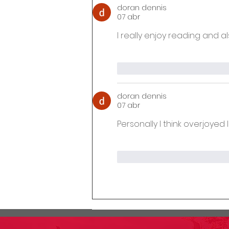
doran dennis
07 abr
I really enjoy reading and a
Me gusta
Reacciona
doran dennis
07 abr
Personally I think overjoyed 
Me gusta
Reacciona