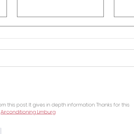
Circular Rectoral #31:
Circ
Aplicación de Pruebas SAI
Hora
2° Periodo Académico
secu
por 
Asoi
 this post. It gives in depth information. Thanks for this 
 
Airconditioning Limburg
r