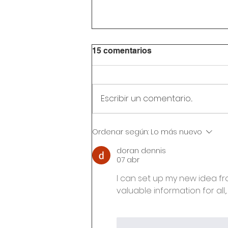
15 comentarios
Escribir un comentario...
Circular Rectoral #32:
Ordenar según:
Lo más nuevo
Reunión de padres de
familia 24 de julio de 2026
doran dennis
07 abr
I can set up my new idea from
valuable information for all,..
Me gusta
Reacciona