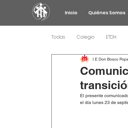
Inicio
Quiénes Somos
Todas
Colegio
ETDH
Responsabilidad Social
I.E Don Bosco Pop
Comunica
transici
El presente comunicado 
el día lunes 23 de septi