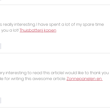
s really interesting. I have spent a lot of my spare time 
you a lot! 
Thuisbatterij kopen
r
ry interesting to read this article.I would like to thank you 
 for writing this awesome article. 
Zonnepanelen en 
r