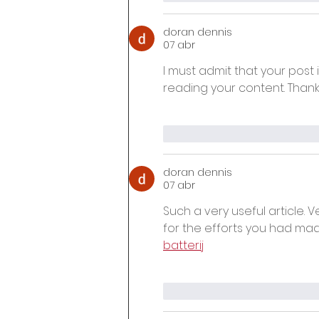
doran dennis
07 abr
I must admit that your post i
reading your content. Thank 
Me gusta
Reacciona
doran dennis
07 abr
Such a very useful article. Ve
for the efforts you had made
batterij
Me gusta
Reacciona