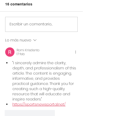
16 comentarios
Escribir un comentario...
Circular Rectoral #31:
Circular Rector
Aplicación de Pruebas
Horario especia
SAI 2° Periodo
primaria y secu
Lo más nuevo
Académico
julio 14 de 2026
Jornada Sindic
Romi Krisdisnto
Asoinca
17 feb
"I sincerely admire the clarity, 
depth, and professionalism of this 
article. The content is engaging, 
informative, and provides 
practical guidance. Thank you for 
creating such a high-quality 
resource that will educate and 
inspire readers."
https://sportsnewsportal.net/
Me gusta
Reaccionar