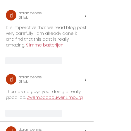
doran dennis
01 feb
It is imperative that we read blog post 
very carefully. I am already done it 
and find that this post is really 
amazing. 
Slimme batterijen
Me gusta
Reaccionar
doran dennis
01 feb
Thumbs up guys your doing a really 
good job. 
Zwembadbouwer Limburg
Me gusta
Reaccionar
doran dennis