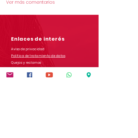
Ver más comentarios
Enlaces de interés
Aviso de privacidad
Política de tratamiento de datos
Quejas y reclamos
Salesianos COM
Contáctanos
Dirección: Carrera 9 # 13-45 B/ San Rafael
Popayán - Cauca - Colombia
Whatsapp:
(+57)
3017728565
E-mail:
comunicaciones.iedb@salesianos.edu.co