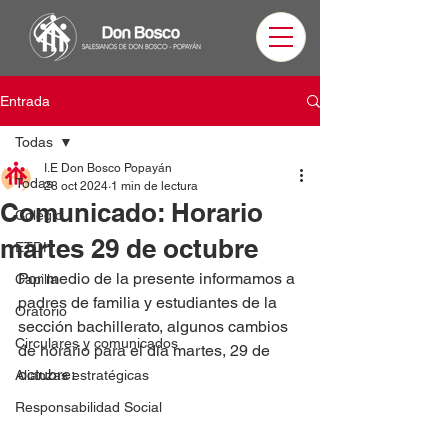
Entrada
Todas
I.E Don Bosco Popayán
Todas
28 oct 2024
1 min de lectura
Comunicado: Horario
Colegio
martes 29 de octubre
ETDH
Por medio de la presente informamos a 
Capilla
padres de familia y estudiantes de la 
Oratorio
sección bachillerato, algunos cambios 
Circulares y comunicados
de horario para el día martes, 29 de 
octubre:
Alianzas estratégicas
Responsabilidad Social