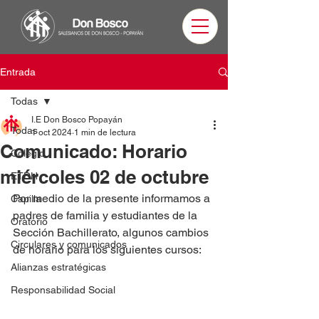
Entrada
Todas
I.E Don Bosco Popayán
Todas
1 oct 2024
1 min de lectura
Comunicado: Horario
Colegio
miércoles 02 de octubre
ETDH
Por medio de la presente informamos a 
Capilla
padres de familia y estudiantes de la 
Oratorio
Sección Bachillerato, algunos cambios 
Circulares y comunicados
de horario para los siguientes cursos: 
Alianzas estratégicas
Responsabilidad Social