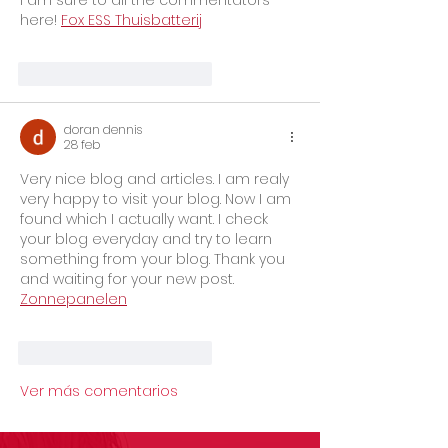
here! 
Fox ESS Thuisbatterij
Me gusta
Reaccionar
doran dennis
28 feb
Very nice blog and articles. I am realy 
very happy to visit your blog. Now I am 
found which I actually want. I check 
your blog everyday and try to learn 
something from your blog. Thank you 
and waiting for your new post. 
Zonnepanelen
Me gusta
Reaccionar
Ver más comentarios