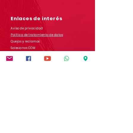
Enlaces de interés
Aviso de privacidad
Política de tratamiento de datos
Quejas y reclamos
Salesianos COM
Contáctanos
Dirección: Carrera 9 # 13-45 B/ San Rafael
Popayán - Cauca - Colombia
Whatsapp:
(+57)
3017728565
E-mail:
comunicaciones.iedb@salesianos.edu.co
Síguenos en redes sociales