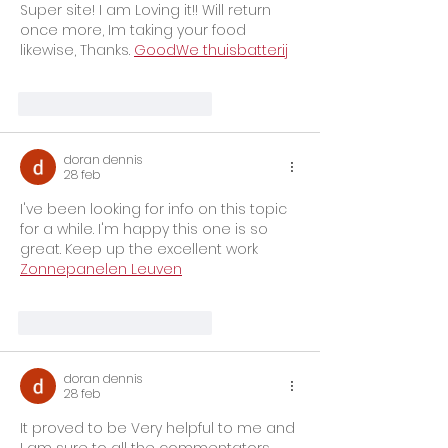
Super site! I am Loving it!! Will return 
once more, Im taking your food 
likewise, Thanks. 
GoodWe thuisbatterij
Me gusta
Reaccionar
doran dennis
28 feb
I've been looking for info on this topic 
for a while. I'm happy this one is so 
great. Keep up the excellent work 
Zonnepanelen Leuven
Me gusta
Reaccionar
doran dennis
28 feb
It proved to be Very helpful to me and 
I am sure to all the commentators 