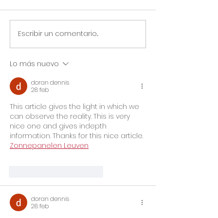
Escribir un comentario...
Circular Rectoral #31:
Circular Rector
Aplicación de Pruebas
Horario especia
SAI 2° Periodo
primaria y secu
Lo más nuevo
Académico
julio 14 de 2026
Jornada Sindic
doran dennis
Asoinca
28 feb
This article gives the light in which we 
can observe the reality. This is very 
nice one and gives indepth 
information. Thanks for this nice article. 
Zonnepanelen Leuven
Me gusta
Reaccionar
doran dennis
28 feb