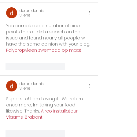
doran dennis
31 ene
You completed a number of nice 
points there. I did a search on the 
issue and found nearly all people will 
have the same opinion with your blog. 
Polypropyleen zwembad op maat
Me gusta
Reaccionar
doran dennis
31 ene
Super site! I am Loving it!! Will return 
once more, Im taking your food 
likewise, Thanks. 
Airco installateur 
Vlaams-Brabant
Me gusta
Reaccionar