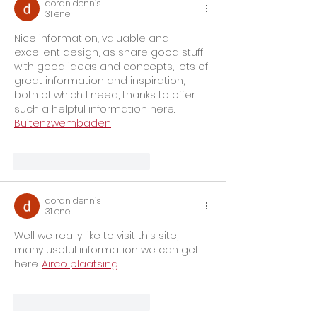
doran dennis
31 ene
Nice information, valuable and 
excellent design, as share good stuff 
with good ideas and concepts, lots of 
great information and inspiration, 
both of which I need, thanks to offer 
such a helpful information here. 
Buitenzwembaden
Me gusta
Reaccionar
doran dennis
31 ene
Well we really like to visit this site, 
many useful information we can get 
here. 
Airco plaatsing
Me gusta
Reaccionar