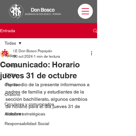
Entrada
Todas
I.E Don Bosco Popayán
Todas
30 oct 2024
1 min de lectura
Comunicado: Horario
Colegio
jueves 31 de octubre
ETDH
Por medio de la presente informamos a 
Capilla
padres de familia y estudiantes de la 
Oratorio
sección bachillerato, algunos cambios 
Circulares y comunicados
de horario para el día jueves 31 de 
octubre:
Alianzas estratégicas
Responsabilidad Social