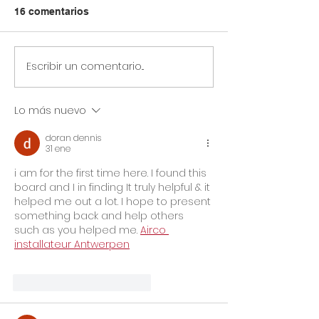
16 comentarios
Escribir un comentario...
Circular Rectoral #31:
Circular Rector
Aplicación de Pruebas
Horario especia
SAI 2° Periodo
primaria y secu
Lo más nuevo
Académico
julio 14 de 2026
Jornada Sindic
doran dennis
Asoinca
31 ene
i am for the first time here. I found this 
board and I in finding It truly helpful & it 
helped me out a lot. I hope to present 
something back and help others 
such as you helped me. 
Airco 
installateur Antwerpen
Me gusta
Reaccionar