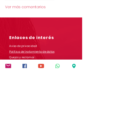
Ver más comentarios
Enlaces de interés
Aviso de privacidad
Política de tratamiento de datos
Quejas y reclamos
Salesianos COM
Contáctanos
Dirección: Carrera 9 # 13-45 B/ San Rafael
Popayán - Cauca - Colombia
Whatsapp:
(+57)
3017728565
E-mail:
comunicaciones.iedb@salesianos.edu.co