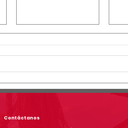
Circular Rectoral #23:
Circ
Horario especial primaria y
Info
secundaria junio 12 de 2026
simu
por Jornada Sindical
grad
Asoinca
Contáctanos