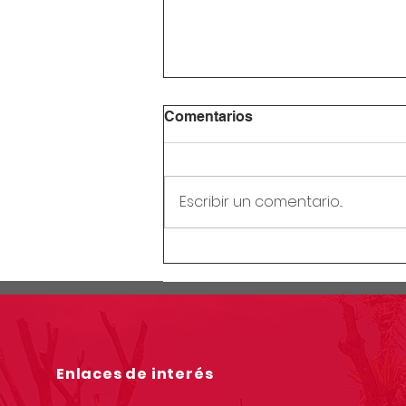
Comentarios
Escribir un comentario...
Circular Rectoral #28:
Receso mitad de año
escolar
Enlaces de interés