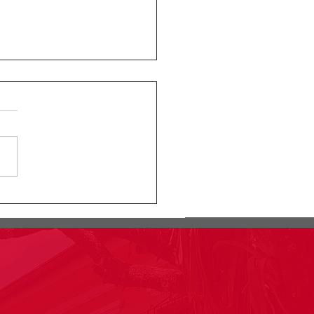
ular Rectoral #24:
rmación segundo
lacro pruebas saber
o 11