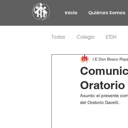
Inicio
Quiénes Somos
Todas
Colegio
ETDH
Responsabilidad Social
I.E Don Bosco Pop
Comunica
Oratorio 
Asunto: el presente com
del Oratorio Garelli.