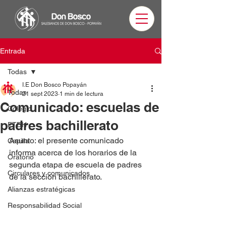
Entrada
Todas
I.E Don Bosco Popayán
Todas
21 sept 2023
1 min de lectura
Comunicado: escuelas de
Colegio
padres bachillerato
ETDH
Asunto: el presente comunicado 
Capilla
informa acerca de los horarios de la 
Oratorio
segunda etapa de escuela de padres 
Circulares y comunicados
de la sección bachillerato.
Alianzas estratégicas
Responsabilidad Social