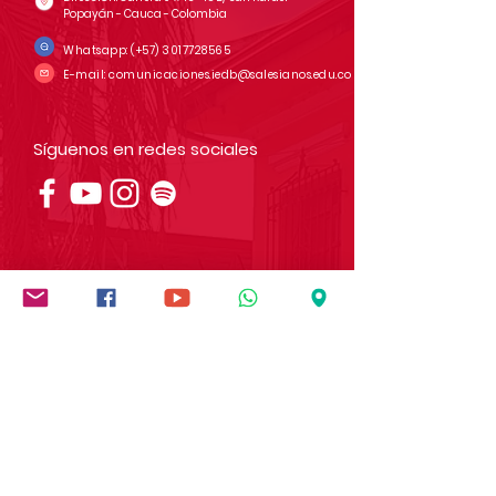
Popayán - Cauca - Colombia
Whatsapp:
(+57)
3017728565
E-mail:
comunicaciones.iedb@salesianos.edu.co
Síguenos en redes sociales
Institución socialmente
responsable