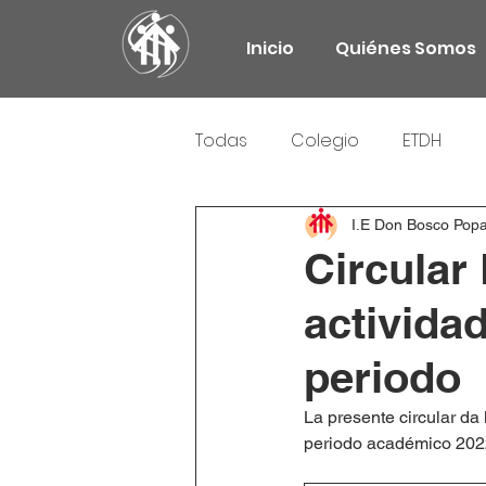
Inicio
Quiénes Somos
Todas
Colegio
ETDH
Responsabilidad Social
I.E Don Bosco Pop
Circular
activida
periodo
La presente circular da
periodo académico 2022 