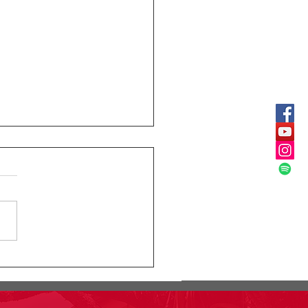
ular Rectoral #24:
rmación segundo
lacro pruebas saber
o 11