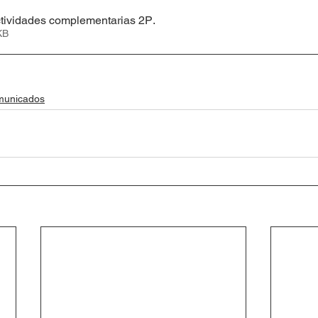
Actividades complementarias 2P
.
68KB
omunicados