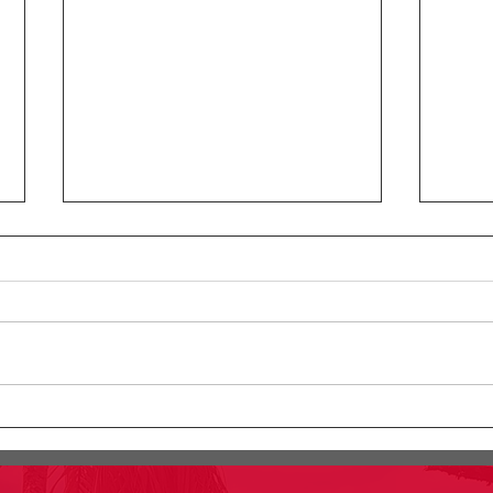
Circular Rectoral #23:
Circ
Horario especial primaria y
Info
secundaria junio 12 de 2026
simu
por Jornada Sindical
grad