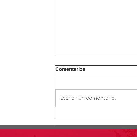
Comentarios
Escribir un comentario...
Circular Rectoral #28:
Receso mitad de año
escolar