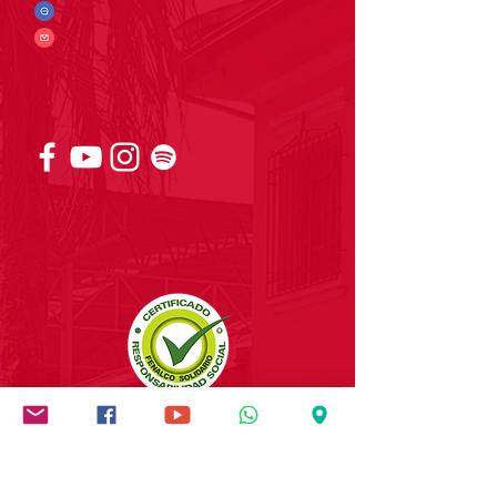
Whatsapp:
(+57)
3017728565
E-mail:
comunicaciones.iedb@salesianos.edu.co
Síguenos en redes sociales
Institución socialmente
responsable