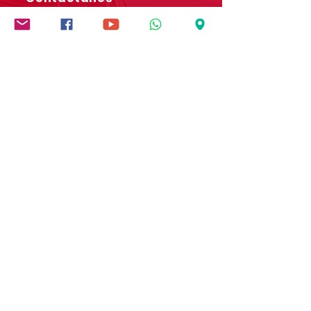
Dirección: Carrera 9 # 13-45 B/ San Rafael
Popayán - Cauca - Colombia
Whatsapp:
(+57)
3017728565
E-mail:
comunicaciones.iedb@salesianos.edu.co
Síguenos en redes sociales