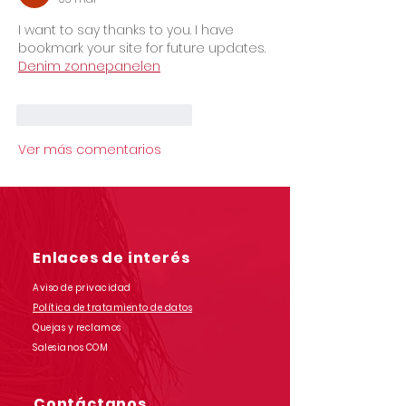
I want to say thanks to you. I have 
bookmark your site for future updates. 
Denim zonnepanelen
Me gusta
Reaccionar
Ver más comentarios
Enlaces de interés
Aviso de privacidad
Política de tratamiento de datos
Quejas y reclamos
Salesianos COM
Contáctanos