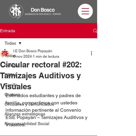
Entrada
Todas
I.E Don Bosco Popayán
Todas
6 nov 2024
1 min de lectura
Circular rectoral #202:
Colegio
Tamizajes Auditivos y
ETDH
Visuales
Capilla
Oratorio
Estimados estudiantes y padres de 
familia, compartimos con ustedes 
Circulares y comunicados
información pertinente al Convenio 
Alianzas estratégicas
ESE Popayán – Tamizajes Auditivos y 
Responsabilidad Social
Visuales.