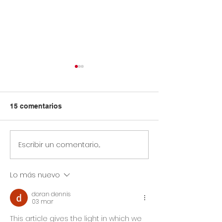
15 comentarios
Escribir un comentario...
Circular Rectoral #31:
Circular Rector
Aplicación de Pruebas
Horario especia
SAI 2° Periodo
primaria y secu
Lo más nuevo
Académico
julio 14 de 2026
Jornada Sindic
doran dennis
Asoinca
03 mar
This article gives the light in which we 