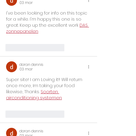
03 mar
I've been looking for info on this topic 
for a while. I'm happy this one is so 
great. Keep up the excellent work 
DAS 
zonnepanelen
Me gusta
Reaccionar
doran dennis
03 mar
Super site! I am Loving it!! Will return 
once more, Im taking your food 
likewise, Thanks. 
Soorten 
airconditioning systemen
Me gusta
Reaccionar
doran dennis
03 mar