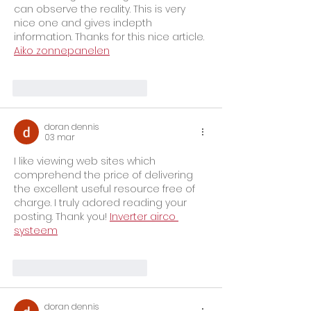
can observe the reality. This is very 
nice one and gives indepth 
information. Thanks for this nice article. 
Aiko zonnepanelen
Me gusta
Reaccionar
doran dennis
03 mar
I like viewing web sites which 
comprehend the price of delivering 
the excellent useful resource free of 
charge. I truly adored reading your 
posting. Thank you! 
Inverter airco 
systeem
Me gusta
Reaccionar
doran dennis