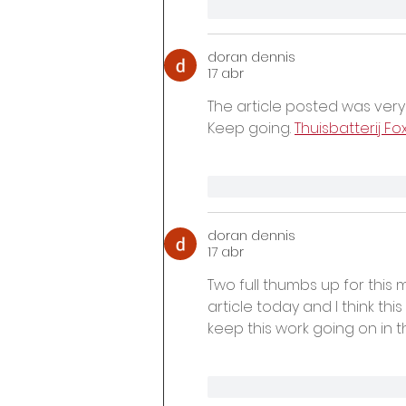
Me gusta
Reacciona
doran dennis
17 abr
The article posted was very
Keep going. 
Thuisbatterij Fo
Me gusta
Reacciona
doran dennis
17 abr
Two full thumbs up for this m
article today and I think thi
keep this work going on in t
Me gusta
Reacciona