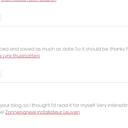
r
viced and saved as much as date. So it should be, thanks f
ynx thuisbatterij
r
r blog, so I thought I’d read it for myself. Very interesti
e! 
Zonnepaneel installateur Leuven