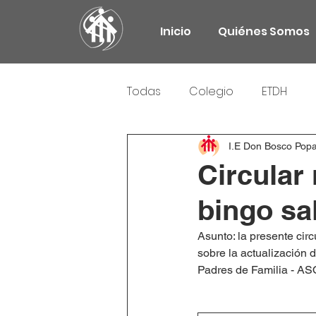
Inicio
Quiénes Somos
Todas
Colegio
ETDH
Responsabilidad Social
I.E Don Bosco Pop
Circular 
bingo sa
Asunto: la presente circ
sobre la actualización d
Padres de Familia - AS