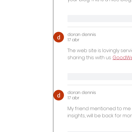
Me gusta
Reacciona
doran dennis
17 abr
The web site is lovingly ser
sharing this with us. 
GoodWe L
Me gusta
Reacciona
doran dennis
17 abr
My friend mentioned to me you
insights, will be back for mor