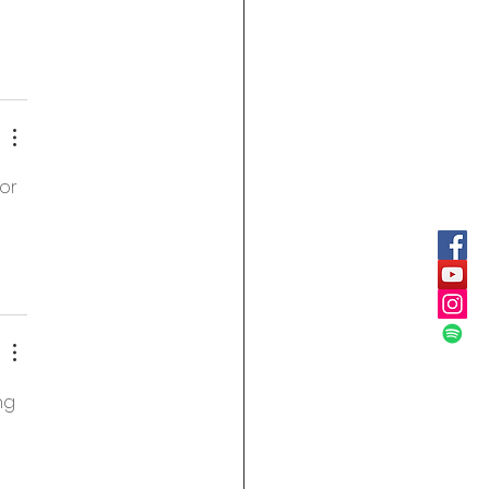
or 
ng 