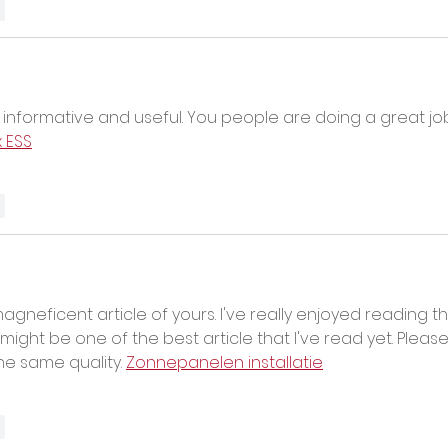
r
 informative and useful. You people are doing a great job
x ESS
r
agneficent article of yours. I've really enjoyed reading th
s might be one of the best article that I've read yet. Please,
he same quality. 
Zonnepanelen installatie
r