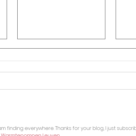
Circular Rectoral #31:
Circ
Aplicación de Pruebas SAI
Hora
2° Periodo Académico
secu
por 
Asoi
I am finding everywhere. Thanks for your blog, I just subscri
 
Warmtepompen Leuven