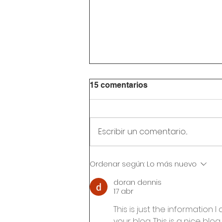
15 comentarios
Escribir un comentario...
Circular Rectoral #32:
Ordenar según:
Lo más nuevo
Reunión de padres de
familia 24 de julio de 2026
doran dennis
17 abr
This is just the information 
your blog. This is a nice blog..