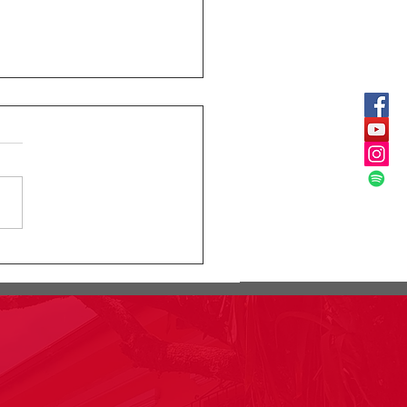
ular Rectoral #24:
rmación segundo
lacro pruebas saber
o 11