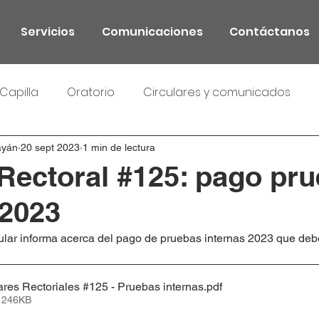
Servicios
Comunicaciones
Contáctanos
Capilla
Oratorio
Circulares y comunicados
ayán
20 sept 2023
1 min de lectura
 Rectoral #125: pago pr
 2023
cular informa acerca del pago de pruebas internas 2023 que debe
es Rectoriales #125 - Pruebas internas
.pdf
• 246KB