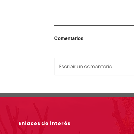
Comentarios
Escribir un comentario...
Circular Rectoral #28:
Receso mitad de año
escolar
Enlaces de interés