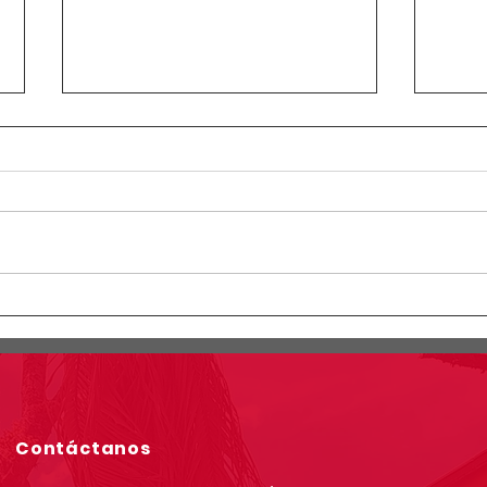
Circular Rectoral #23:
Circ
Horario especial primaria y
Info
secundaria junio 12 de 2026
simu
por Jornada Sindical
grad
Asoinca
Contáctanos