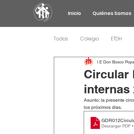
Inicio
Quiénes Somos
Todas
Colegio
ETDH
Responsabilidad Social
I.E Don Bosco Pop
Circular
internas
Asunto: la presente cir
los próximos días.
GDR012Circular
Descargar PDF 