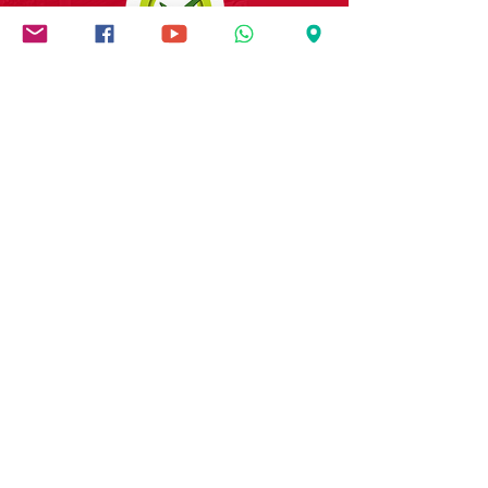
Institución socialmente
responsable
PIA Sociedad Salesiana
NIT:
890.905.980-7
"Buenos cristianos,
honestos ciudadanos"
Servicios