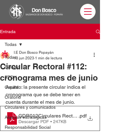
Entrada
Todas
I.E Don Bosco Popayán
Todas
13 jun 2023
1 min de lectura
Circular Rectoral #112:
Colegio
cronograma mes de junio
ETDH
Asunto: la presente circular indica el 
Capilla
cronograma que se debe tener en 
Oratorio
cuenta durante el mes de junio.
Circulares y comunicados
GDR012Circulares Rectoriales #112 - Padres de flia c
.pdf
Alianzas estratégicas
Descargar PDF • 247KB
Responsabilidad Social