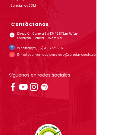
Salesianos COM
Contáctanos
Dirección: Carrera 9 # 13-45 B/ San Rafael
Popayán - Cauca - Colombia
Whatsapp:
(+57)
3017728565
E-mail:
comunicaciones.iedb@salesianos.edu.co
Síguenos en redes sociales