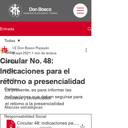
Entrada
Todas
I.E Don Bosco Popayán
Todas
2 sept 2021
1 min de lectura
Circular No. 48:
Colegio
Indicaciones para el
ETDH
retorno a presencialidad
Capilla
Oratorio
La presente, es para informar las 
indicaciones que deben seguirse para 
Circulares y comunicados
el retorno a la presencialidad
Alianzas estratégicas
Responsabilidad Social
Circular 48: indicaciones para el retorno a la presencia
.