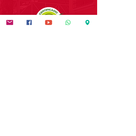
Institución socialmente
responsable
PIA Sociedad Salesiana
NIT:
890.905.980-7
"Buenos cristianos,