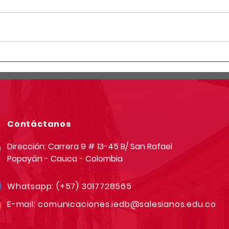
Comunicado: convocatoria
Comu
cargueros noche de luces y
fumi
antorchas
mar
Contáctanos
Dirección: Carrera 9 # 13-45 B/ San Rafael
Popayán - Cauca - Colombia
Whatsapp:
(+57) 3017728565
E-mail:
comunicaciones.iedb@salesianos.edu.co