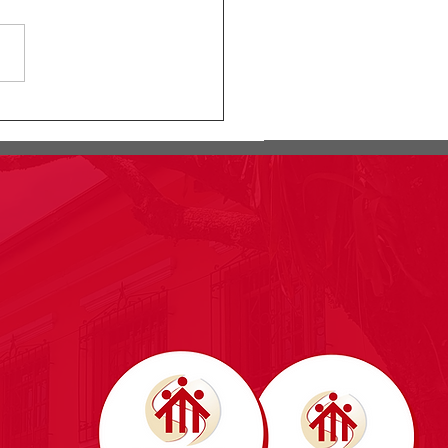
nicado: jornada de
gación sábado 02 de
zo