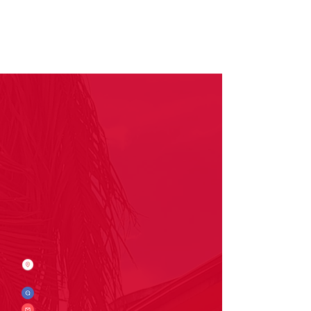
Enlaces de interés
Aviso de privacidad
Política de tratamiento de datos
Quejas y reclamos
Salesianos COM
Contáctanos
Dirección: Carrera 9 # 13-45 B/ San Rafael
Popayán - Cauca - Colombia
Whatsapp:
(+57)
3017728565
E-mail:
comunicaciones.iedb@salesianos.edu.co