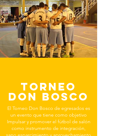
TORNEO
DON BOSCO
El Torneo Don Bosco de egresados es
un evento que tiene como objetivo
Impulsar y promover el fútbol de salón
como instrumento de integración,
sano esparcimiento y aprovechamiento