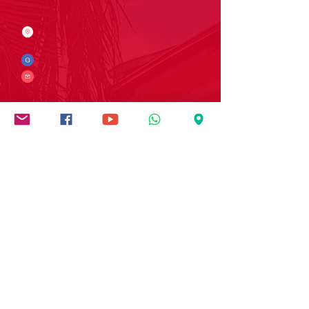
Contáctanos
Dirección: Carrera 9 # 13-45 B/ San Rafael
Popayán - Cauca - Colombia
Whatsapp:
(+57)
3017728565
E-mail:
comunicaciones.iedb@salesianos.edu.co
Síguenos en redes sociales