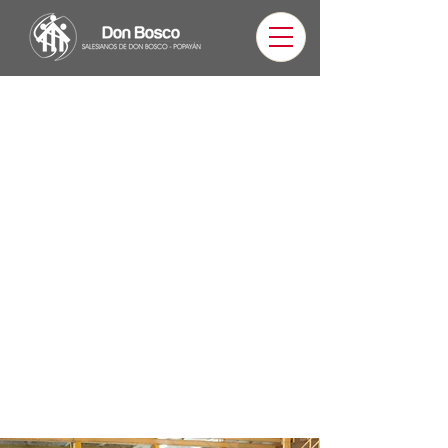
Querido Exalumno, recibe un saludo
fraterno de parte de cada uno de
los miembros de la Comunidad
Educativo Pastoral de la Obra
Salesiana de Popayán. Deseamos te
encuentres muy bien. Agradecemos
tu interés por visitarnos y te
extendemos la invitación para que
continúes en contacto con la
Institución.