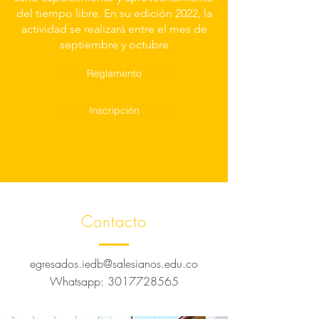
del tiempo libre. En su edición 2022, la
actividad se realizará entre el mes de
septiembre y octubre
Reglamento
Inscripción
Contacto
egresados.iedb@salesianos.edu.co
Whatsapp:
3017728565