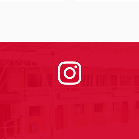
donboscopopayan
e