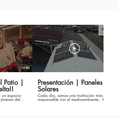
05:39
01:39
 Patio |
Presentación | Paneles
lta!!
Solares
! un espacio
Cada día, somos una Institución más
 jóvenes del
responsable con el medioambiente,. Esta
es de nuestra
vez, con la instalación de Paneles Solares
en nuestro plantel educativo como parte
emporada. En
de un compromiso hacia la sostenibilidad
gunos momentos
y el uso de energías renovables. Este