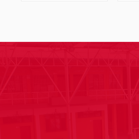
Síguenos
@