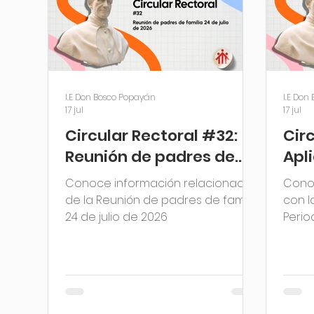
I.E Don Bosco Popayán
I.E Don
17 jul
17 jul
Circular Rectoral #32:
Circ
Reunión de padres de
Apl
familia 24 de julio de
SAI 
Conoce información relacionada
Cono
2026
Aca
de la Reunión de padres de familia
con l
24 de julio de 2026
Peri