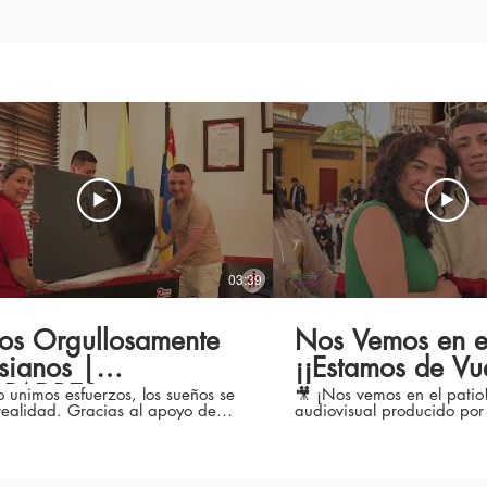
Galería de videos
03:39
os Orgullosamente
Nos Vemos en el
sianos |
¡¡Estamos de Vue
PADRES
unimos esfuerzos, los sueños se
🎥 ¡Nos vemos en el patio
 Gracias al apoyo de
audiovisual producido por
res y al compromiso de nuestras
Semillero de Comunicacion
s, hoy podemos mostrar con orgullo
Institución Educativa. 👉 Presentamos el
as que embellecen y fortalecen
capítulo 1 de la cuarta t
tución. Cada aporte se
esta ocasión revivimos al