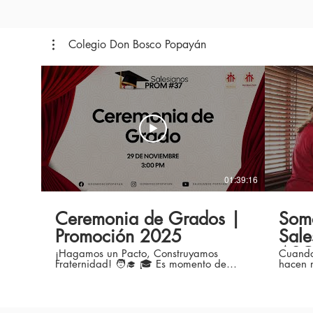
Colegio Don Bosco Popayán
01:39:16
Ceremonia de Grados |
Som
Promoción 2025
Sale
ASO
¡Hagamos un Pacto, Construyamos
Cuando 
Fraternidad! 🧑‍🎓 🎓 Es momento de
hacen realidad.
acompañar a nuestros jóvenes del grado
AsoPad
11° quienes culminan su etapa de
familia
formación educativa en nuestra
las obr
Institución. Han transitado un camino
nuestra insti