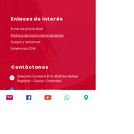
Jornada Sindical
Asoinca
Enlaces de interés
Aviso de privacidad
Política de tratamiento de datos
Quejas y reclamos
Salesianos COM
Contáctanos
Dirección: Carrera 9 # 13-45 B/ San Rafael
Popayán - Cauca - Colombia
Whatsapp:
(+57)
3017728565
E-mail:
comunicaciones.iedb@salesianos.edu.co
Síguenos en redes sociales