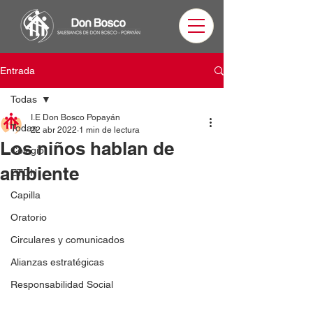
Entrada
Todas
I.E Don Bosco Popayán
Todas
22 abr 2022
1 min de lectura
Los niños hablan de
Colegio
ambiente
ETDH
Capilla
Oratorio
Circulares y comunicados
Alianzas estratégicas
Responsabilidad Social