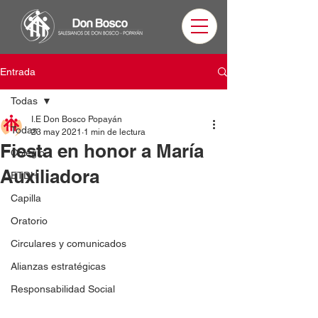
Entrada
Todas
I.E Don Bosco Popayán
Todas
23 may 2021
1 min de lectura
Fiesta en honor a María
Colegio
Auxiliadora
ETDH
Capilla
Oratorio
Circulares y comunicados
Alianzas estratégicas
Responsabilidad Social