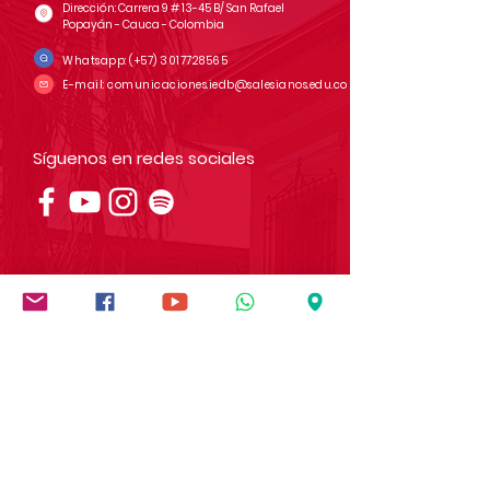
Dirección: Carrera 9 # 13-45 B/ San Rafael
Popayán - Cauca - Colombia
Whatsapp:
(+57)
3017728565
E-mail:
comunicaciones.iedb@salesianos.edu.co
Síguenos en redes sociales
Institución socialmente