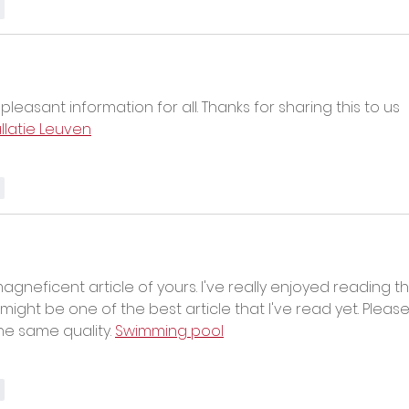
r
 pleasant information for all. Thanks for sharing this to us 
allatie Leuven
r
agneficent article of yours. I've really enjoyed reading th
s might be one of the best article that I've read yet. Please,
he same quality. 
Swimming pool
r