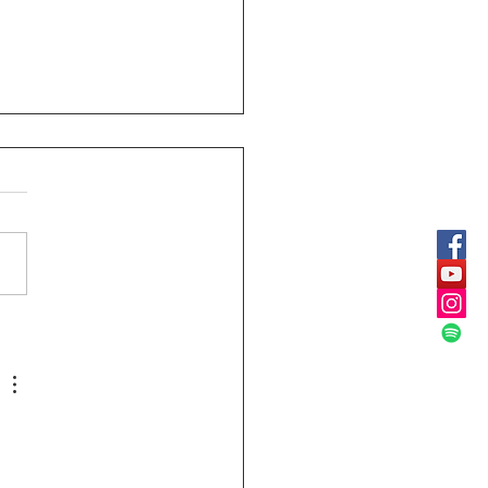
ular Rectoral #30:
rio especial primaria y
ndaria julio 14 de 2026
Jornada Sindical
nca