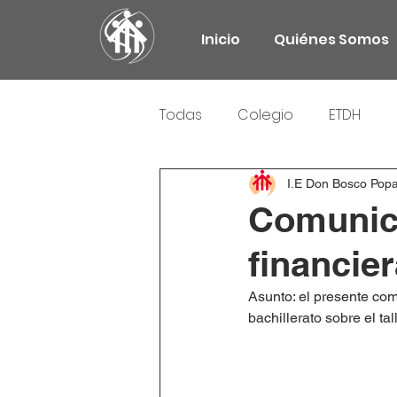
Inicio
Quiénes Somos
Todas
Colegio
ETDH
Responsabilidad Social
I.E Don Bosco Pop
Comunica
financie
Asunto: el presente com
bachillerato sobre el ta