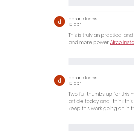
Me gusta
Reacciona
doran dennis
10 abr
This is truly an practical and
and more power 
Airco inst
Me gusta
Reacciona
doran dennis
10 abr
Two full thumbs up for this m
article today and I think thi
keep this work going on in t
Me gusta
Reacciona