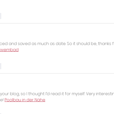
r
viced and saved as much as date. So it should be, thanks f
 zwembad
r
r blog, so I thought I’d read it for myself. Very interesti
e! 
Poolbau in der Nähe