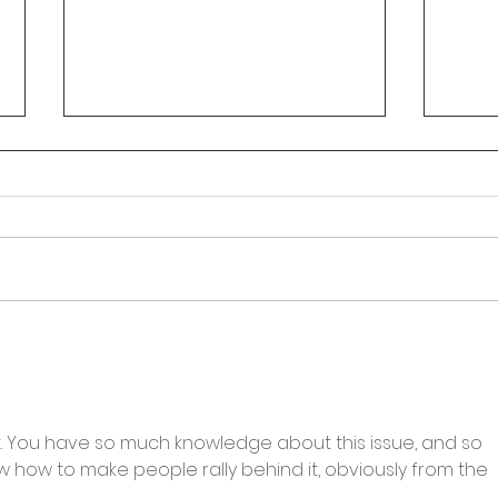
Circular Rectoral #31:
Circ
Aplicación de Pruebas SAI
Hora
2° Periodo Académico
secu
por 
Asoi
 it. You have so much knowledge about this issue, and so 
 how to make people rally behind it, obviously from the 