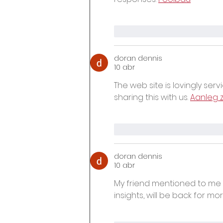
Me gusta
Reacciona
doran dennis
10 abr
The web site is lovingly ser
sharing this with us. 
Aanleg
Me gusta
Reacciona
doran dennis
10 abr
My friend mentioned to me you
insights, will be back for mor