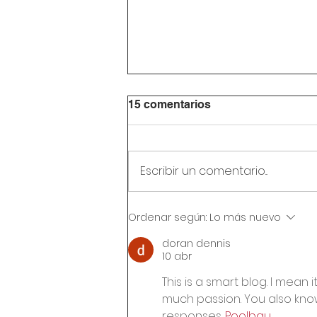
15 comentarios
Escribir un comentario...
Circular Rectoral #32:
Ordenar según:
Lo más nuevo
Reunión de padres de
familia 24 de julio de 2026
doran dennis
10 abr
This is a smart blog. I mean
much passion. You also know
responses. 
Poolbau