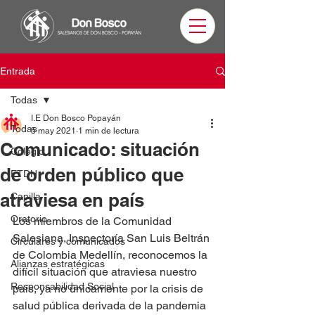
Entrada
Todas
I.E Don Bosco Popayán
Todas
5 may 2021
1 min de lectura
Comunicado: situación
Colegio
de orden público que
ETDH
atraviesa en país
Capilla
Oratorio
Los miembros de la Comunidad 
Salesiana, Inspectoría San Luis Beltrán 
Circulares y comunicados
de Colombia Medellín, reconocemos la 
Alianzas estratégicas
difícil situación que atraviesa nuestro 
Responsabilidad Social
país, ya no únicamente por la crisis de 
salud pública derivada de la pandemia 