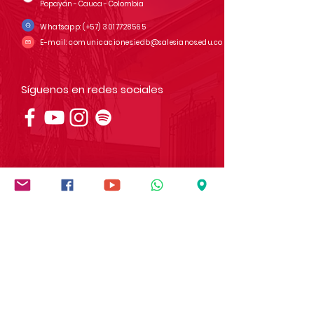
Popayán - Cauca - Colombia
Whatsapp:
(+57)
3017728565
E-mail:
comunicaciones.iedb@salesianos.edu.co
Síguenos en redes sociales
Institución socialmente
responsable