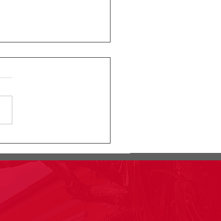
ular Rectoral #24:
rmación segundo
lacro pruebas saber
o 11