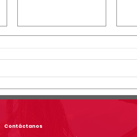
Circular Rectoral #23:
Circ
Horario especial primaria y
Info
secundaria junio 12 de 2026
simu
por Jornada Sindical
grad
Asoinca
Contáctanos