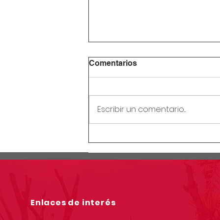
Comentarios
Escribir un comentario...
Circular Rectoral #28:
Receso mitad de año
escolar
Enlaces de interés