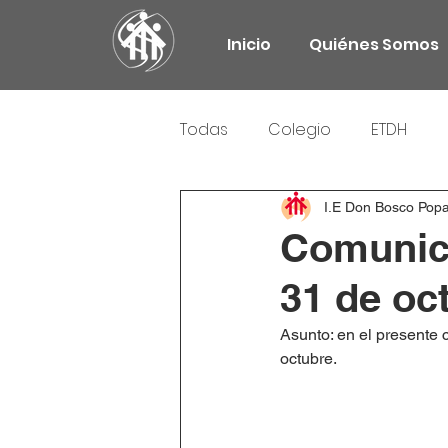
Inicio
Quiénes Somos
Todas
Colegio
ETDH
Responsabilidad Social
I.E Don Bosco Pop
Comunica
31 de oc
Asunto: en el presente 
octubre.