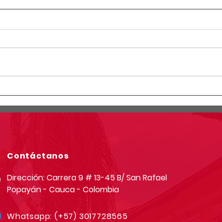
Circular Rectoral #23:
Circ
Horario especial primaria y
Info
secundaria junio 12 de 2026
simu
por Jornada Sindical
grad
Asoinca
Contáctanos
Dirección: Carrera 9 # 13-45 B/ San Rafael
Popayán - Cauca - Colombia
Whatsapp:
(+57) 3017728565