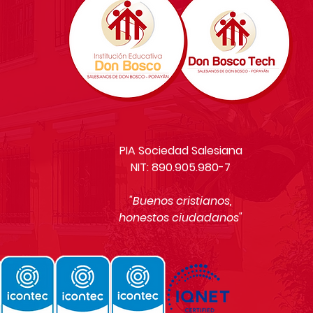
PIA Sociedad Salesiana
NIT: 890.905.980-7
"Buenos cristianos,
honestos ciudadanos"