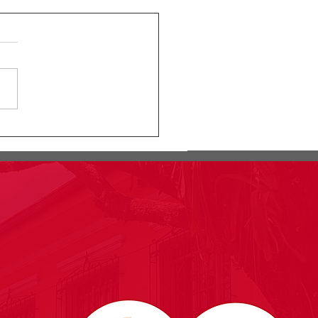
ular Rectoral #24:
rmación segundo
lacro pruebas saber
o 11