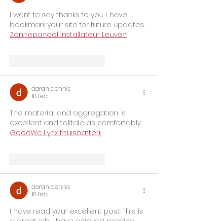
I want to say thanks to you. I have 
bookmark your site for future updates. 
Zonnepaneel installateur Leuven
Me gusta
Reaccionar
doran dennis
18 feb
The material and aggregation is 
excellent and telltale as comfortably. 
GoodWe Lynx thuisbatterij
Me gusta
Reaccionar
doran dennis
18 feb
I have read your excellent post. This is 
a great job. I have enjoyed reading 