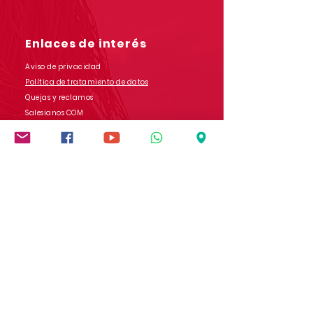
Enlaces de interés
Aviso de privacidad
Política de tratamiento de datos
Quejas y reclamos
Salesianos COM
Contáctanos
Dirección: Carrera 9 # 13-45 B/ San Rafael
Popayán - Cauca - Colombia
Whatsapp:
(+57)
3017728565
E-mail:
comunicaciones.iedb@salesianos.edu.co
Síguenos en redes sociales