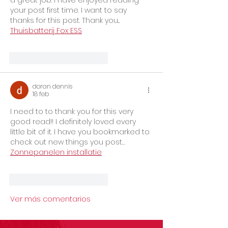
your post first time. I want to say 
thanks for this post. Thank you... 
Thuisbatterij Fox ESS
Me gusta
Reaccionar
doran dennis
18 feb
I need to to thank you for this very 
good read!! I definitely loved every 
little bit of it. I have you bookmarked to 
check out new things you post… 
Zonnepanelen installatie
Me gusta
Reaccionar
Ver más comentarios