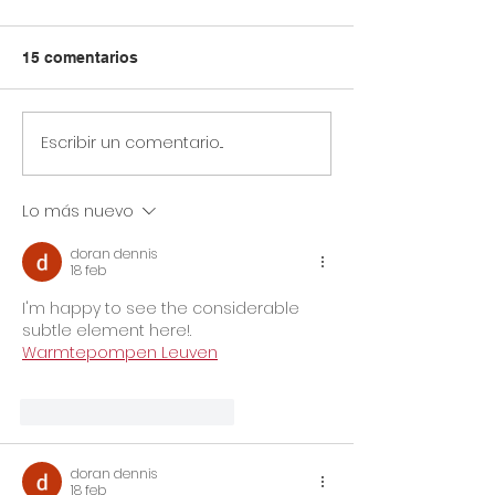
15 comentarios
Escribir un comentario...
Circular Rectoral #31:
Circular Rector
Aplicación de Pruebas
Horario especia
SAI 2° Periodo
primaria y secu
Lo más nuevo
Académico
julio 14 de 2026
Jornada Sindic
doran dennis
Asoinca
18 feb
I'm happy to see the considerable 
subtle element here!. 
Warmtepompen Leuven
Me gusta
Reaccionar
doran dennis
18 feb