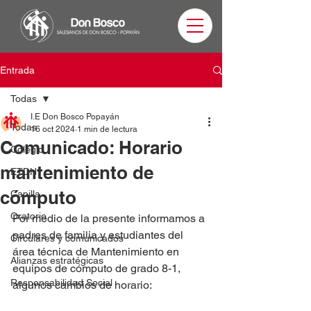
Entrada
Todas
I.E Don Bosco Popayán
Todas
16 oct 2024
1 min de lectura
Comunicado: Horario
Colegio
mantenimiento de
ETDH
cómputo
Capilla
Oratorio
Por medio de la presente informamos a 
padres de familia y estudiantes del 
Circulares y comunicados
área técnica de Mantenimiento en 
Alianzas estratégicas
equipos de cómputo de grado 8-1, 
Responsabilidad Social
algunos cambios de horario: