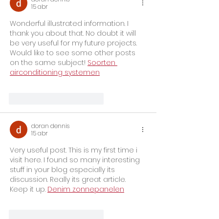
15 abr
Wonderful illustrated information. I 
thank you about that. No doubt it will 
be very useful for my future projects. 
Would like to see some other posts 
on the same subject! 
Soorten 
airconditioning systemen
Me gusta
Reaccionar
doran dennis
15 abr
Very useful post. This is my first time i 
visit here. I found so many interesting 
stuff in your blog especially its 
discussion. Really its great article. 
Keep it up. 
Denim zonnepanelen
Me gusta
Reaccionar