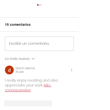
15 comentarios
Escribir un comentario...
Circular Rectoral #31:
Circular Rector
Aplicación de Pruebas
Horario especia
SAI 2° Periodo
primaria y secu
Lo más nuevo
Académico
julio 14 de 2026
Jornada Sindic
doran dennis
Asoinca
15 abr
I really enjoy reading and also 
appreciate your work. 
Aiko 
zonnepanelen
Me gusta
Reaccionar