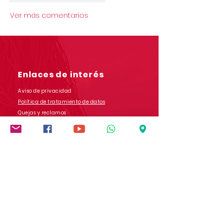
Ver más comentarios
Enlaces de interés
Aviso de privacidad
Política de tratamiento de datos
Quejas y reclamos
Salesianos COM
Contáctanos
Dirección: Carrera 9 # 13-45 B/ San Rafael
Popayán - Cauca - Colombia
Whatsapp:
(+57)
3017728565
E-mail:
comunicaciones.iedb@salesianos.edu.co