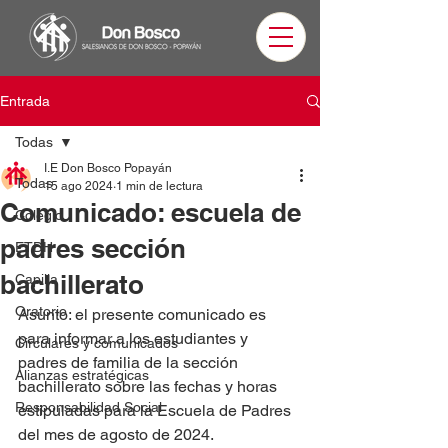
Entrada
Todas
I.E Don Bosco Popayán
Todas
15 ago 2024
1 min de lectura
Comunicado: escuela de
Colegio
padres sección
ETDH
bachillerato
Capilla
Oratorio
Asunto: el presente comunicado es 
para informar a los estudiantes y 
Circulares y comunicados
padres de familia de la sección 
Alianzas estratégicas
bachillerato sobre las fechas y horas 
Responsabilidad Social
estipuladas para la Escuela de Padres 
del mes de agosto de 2024.