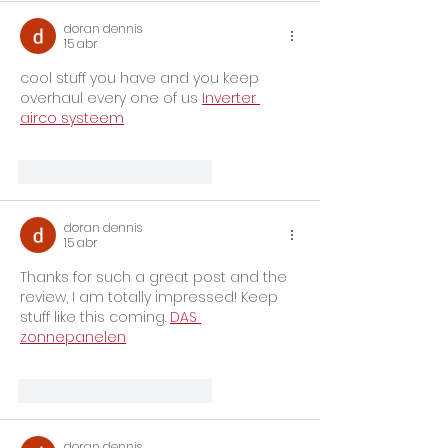
doran dennis
15 abr
cool stuff you have and you keep 
overhaul every one of us 
Inverter 
airco systeem
Me gusta
Reaccionar
doran dennis
15 abr
Thanks for such a great post and the 
review, I am totally impressed! Keep 
stuff like this coming. 
DAS 
zonnepanelen
Me gusta
Reaccionar
doran dennis