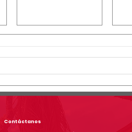
Circular Rectoral #23:
Circ
Horario especial primaria y
Info
secundaria junio 12 de 2026
simu
por Jornada Sindical
grad
Asoinca
Contáctanos