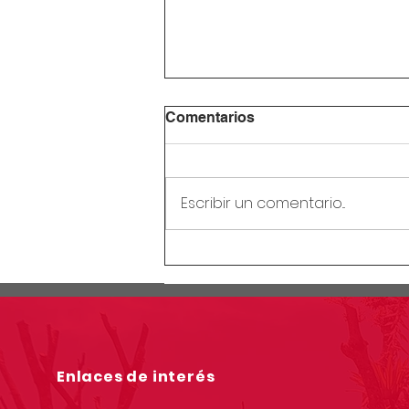
Comentarios
Escribir un comentario...
Circular Rectoral #28:
Receso mitad de año
escolar
Enlaces de interés