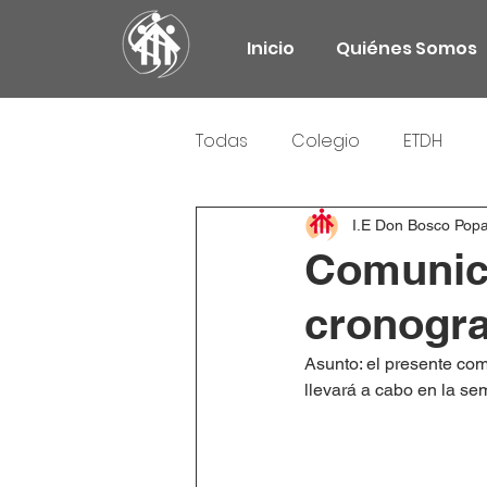
Inicio
Quiénes Somos
Todas
Colegio
ETDH
Responsabilidad Social
I.E Don Bosco Pop
Comunica
cronogra
Asunto: el presente co
llevará a cabo en la se