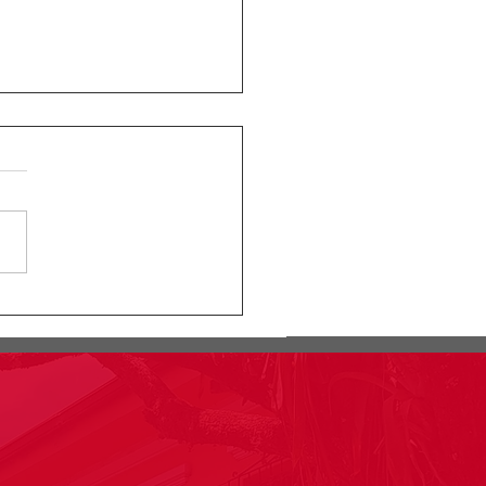
ular Rectoral #24:
rmación segundo
lacro pruebas saber
o 11