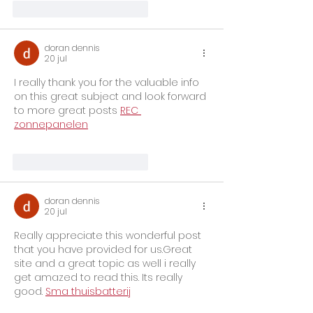
Me gusta
Reaccionar
doran dennis
20 jul
I really thank you for the valuable info 
on this great subject and look forward 
to more great posts 
REC 
zonnepanelen
Me gusta
Reaccionar
doran dennis
20 jul
Really appreciate this wonderful post 
that you have provided for us.Great 
site and a great topic as well i really 
get amazed to read this. Its really 
good. 
Sma thuisbatterij