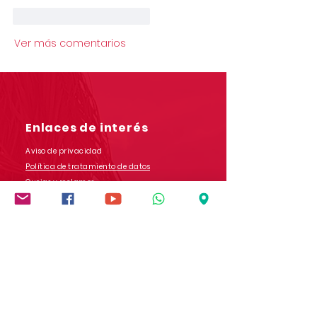
Me gusta
Reaccionar
Ver más comentarios
Enlaces de interés
Aviso de privacidad
Política de tratamiento de datos
Quejas y reclamos
Salesianos COM
Contáctanos
Dirección: Carrera 9 # 13-45 B/ San Rafael
Popayán - Cauca - Colombia
Whatsapp:
(+57)
3017728565
E-mail:
comunicaciones.iedb@salesianos.edu.co