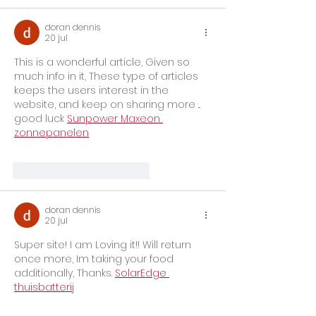
doran dennis
20 jul
This is a wonderful article, Given so 
much info in it, These type of articles 
keeps the users interest in the 
website, and keep on sharing more ... 
good luck 
Sunpower Maxeon 
zonnepanelen
Me gusta
Reaccionar
doran dennis
20 jul
Super site! I am Loving it!! Will return 
once more, Im taking your food 
additionally, Thanks. 
SolarEdge 
thuisbatterij