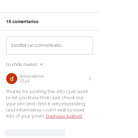
15 comentarios
Escribir un comentario...
Circular Rectoral #23:
Circular Rector
Horario especial
Información s
primaria y secundaria
simulacro prue
Lo más nuevo
junio 12 de 2026 por
saber grado 11
Jornada Sindical
doran dennis
Asoinca
20 jul
Thanks for posting this info. I just want 
to let you know that I just check out 
your site and I find it very interesting 
and informative. I can't wait to read 
lots of your posts. 
Enphase batterij
Me gusta
Reaccionar