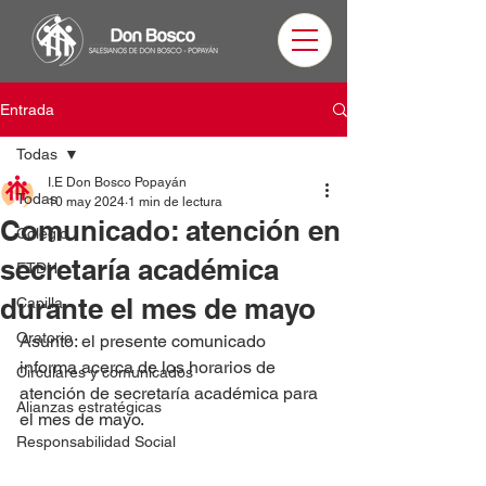
Entrada
Todas
I.E Don Bosco Popayán
Todas
10 may 2024
1 min de lectura
Comunicado: atención en
Colegio
secretaría académica
ETDH
durante el mes de mayo
Capilla
Oratorio
Asunto: el presente comunicado 
informa acerca de los horarios de 
Circulares y comunicados
atención de secretaría académica para 
Alianzas estratégicas
el mes de mayo. 
Responsabilidad Social