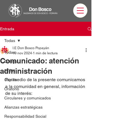
Entrada
Todas
I.E Don Bosco Popayán
Todas
19 nov 2024
1 min de lectura
Comunicado: atención
Colegio
administración
ETDH
Por medio de la presente comunicamos 
Capilla
a la comunidad en general, información 
Oratorio
de su interés: 
Circulares y comunicados
Alianzas estratégicas
Responsabilidad Social