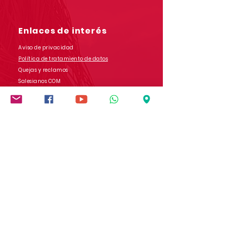
Enlaces de interés
Aviso de privacidad
Política de tratamiento de datos
Quejas y reclamos
Salesianos COM
Contáctanos
Dirección: Carrera 9 # 13-45 B/ San Rafael
Popayán - Cauca - Colombia
Whatsapp:
(+57)
3017728565
E-mail:
comunicaciones.iedb@salesianos.edu.co
Síguenos en redes sociales