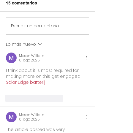
15 comentarios
Escribir un comentario...
Circular Rectoral #23:
Circular Rector
Horario especial
Información s
primaria y secundaria
simulacro prue
Lo más nuevo
junio 12 de 2026 por
saber grado 11
Jornada Sindical
Mason William
Asoinca
01 ago 2025
I think about it is most required for 
making more on this get engaged 
Solar Edge batterij
Me gusta
Reaccionar
Mason William
01 ago 2025
The article posted was very 