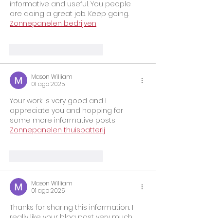
informative and useful. You people 
are doing a great job. Keep going. 
Zonnepanelen bedrijven
Me gusta
Reaccionar
Mason William
01 ago 2025
Your work is very good and I 
appreciate you and hopping for 
some more informative posts 
Zonnepanelen thuisbatterij
Me gusta
Reaccionar
Mason William
01 ago 2025
Thanks for sharing this information. I 
really like your blog post very much. 