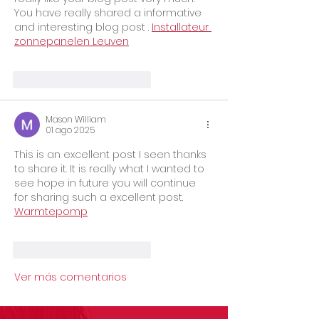
You have really shared a informative 
and interesting blog post . 
Installateur 
zonnepanelen Leuven
Me gusta
Reaccionar
Mason William
01 ago 2025
This is an excellent post I seen thanks 
to share it. It is really what I wanted to 
see hope in future you will continue 
for sharing such a excellent post. 
Warmtepomp
Me gusta
Reaccionar
Ver más comentarios