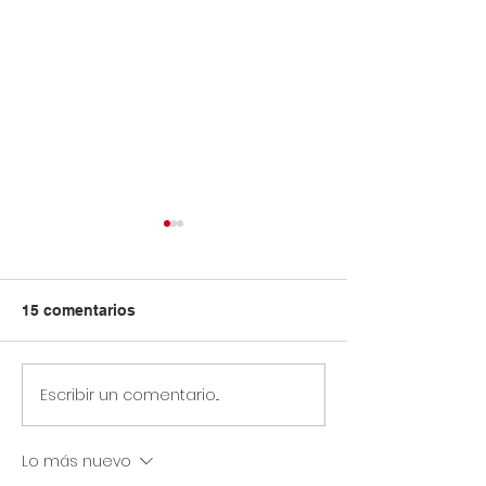
15 comentarios
Escribir un comentario...
Circular Rectoral #31:
Circular Rector
Aplicación de Pruebas
Horario especia
SAI 2° Periodo
primaria y secu
Lo más nuevo
Académico
julio 14 de 2026