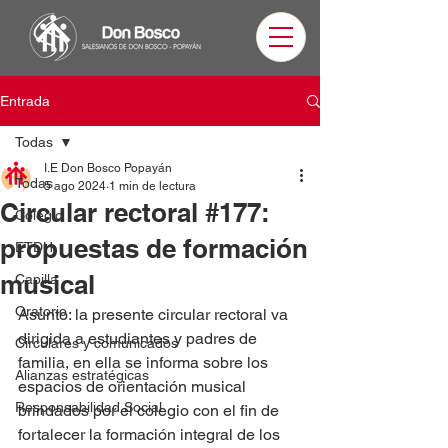
Entrada
Todas
I.E Don Bosco Popayán
Todas
5 ago 2024
1 min de lectura
Circular rectoral #177:
Colegio
propuestas de formación
ETDH
musical
Capilla
Oratorio
Asunto: la presente circular rectoral va 
dirigida a estudiantes y padres de 
Circulares y comunicados
familia, en ella se informa sobre los 
Alianzas estratégicas
espacios de orientación musical 
Responsabilidad Social
brindados por el colegio con el fin de 
fortalecer la formación integral de los 