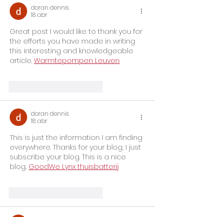
Jornada Sindic
doran dennis
Asoinca
18 abr
Great post I would like to thank you for 
the efforts you have made in writing 
this interesting and knowledgeable 
article. 
Warmtepompen Leuven
Me gusta
Reaccionar
doran dennis
18 abr
This is just the information I am finding 
everywhere. Thanks for your blog, I just 
subscribe your blog. This is a nice 
blog.. 
GoodWe Lynx thuisbatterij
Me gusta
Reaccionar