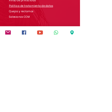
Aviso de privacidad
Política de tratamiento de datos
Quejas y reclamos
Salesianos COM
Contáctanos
Dirección: Carrera 9 # 13-45 B/ San Rafael
Popayán - Cauca - Colombia
Whatsapp:
(+57)
3017728565
E-mail:
comunicaciones.iedb@salesianos.edu.co
Síguenos en redes sociales