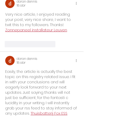
doran dennis
18 abr
Very nice article, I enjoyed reading 
your post, very nice share, I want to 
twit this to my followers. Thanks!. 
Zonnepaneel installateur Leuven
Me gusta
Reaccionar
doran dennis
18 abr
Easily, the article is actually the best 
topic on this registry related issue. I fit 
in with your conclusions and will 
eagerly look forward to your next 
updates. Just saying thanks will not 
just be sufficient, for the fantasti c 
lucidity in your writing. I will instantly 
grab your rss feed to stay informed of 
any updates. 
Thuisbatterij Fox ESS