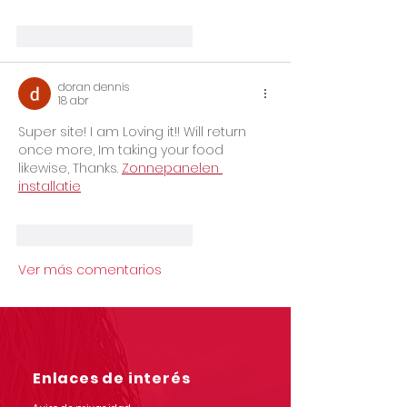
Me gusta
Reaccionar
doran dennis
18 abr
Super site! I am Loving it!! Will return 
once more, Im taking your food 
likewise, Thanks. 
Zonnepanelen 
installatie
Me gusta
Reaccionar
Ver más comentarios
Enlaces de interés