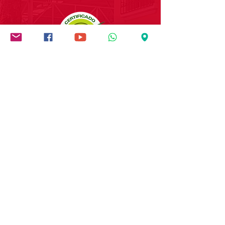
Institución socialmente
responsable
PIA Sociedad Salesiana
NIT:
890.905.980-7
"Buenos cristianos,