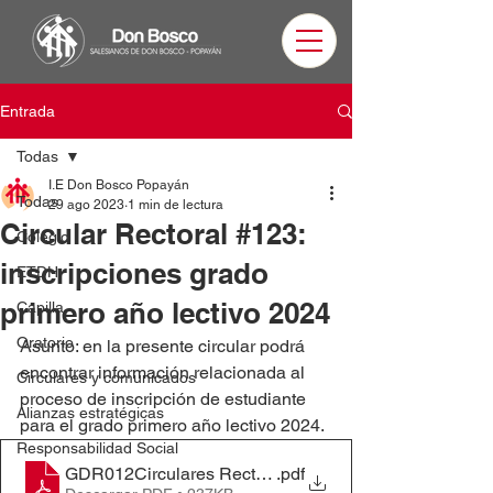
Entrada
Todas
I.E Don Bosco Popayán
Todas
29 ago 2023
1 min de lectura
Circular Rectoral #123:
Colegio
inscripciones grado
ETDH
primero año lectivo 2024
Capilla
Oratorio
Asunto: en la presente circular podrá 
encontrar información relacionada al 
Circulares y comunicados
proceso de inscripción de estudiante 
Alianzas estratégicas
para el grado primero año lectivo 2024.
Responsabilidad Social
GDR012Circulares Rectoriales #123-Primero 2024
.pdf