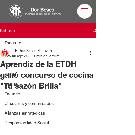
Entrada
Todas
I.E Don Bosco Popayán
Todas
5 sept 2022
1 min de lectura
Aprendiz de la ETDH
Colegio
ganó concurso de cocina
ETDH
"Tu sazón Brilla"
Capilla
Oratorio
Circulares y comunicados
Alianzas estratégicas
Responsabilidad Social