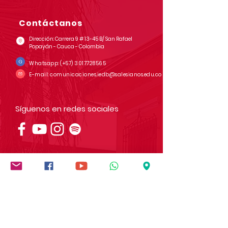
Contáctanos
Dirección: Carrera 9 # 13-45 B/ San Rafael
Popayán - Cauca - Colombia
Whatsapp:
(+57)
3017728565
E-mail:
comunicaciones.iedb@salesianos.edu.co
Síguenos en redes sociales