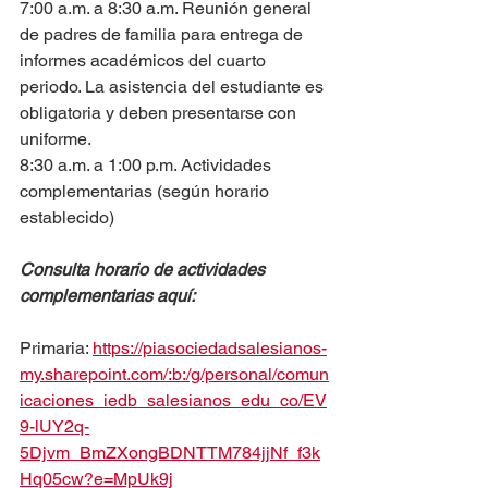
7:00 a.m. a 8:30 a.m. Reunión general 
de padres de familia para entrega de 
informes académicos del cuarto 
periodo. La asistencia del estudiante es 
obligatoria y deben presentarse con 
uniforme.
8:30 a.m. a 1:00 p.m. Actividades 
complementarias (según horario 
establecido)
Consulta horario de actividades 
complementarias aquí:
Primaria: 
https://piasociedadsalesianos-
my.sharepoint.com/:b:/g/personal/comun
icaciones_iedb_salesianos_edu_co/EV
9-lUY2q-
5Djvm_BmZXongBDNTTM784jjNf_f3k
Hq05cw?e=MpUk9j