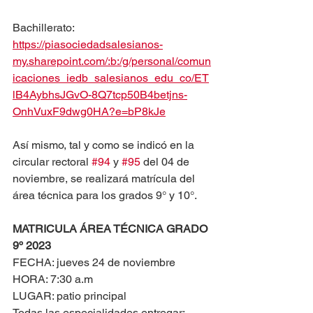
Bachillerato: 
https://piasociedadsalesianos-
my.sharepoint.com/:b:/g/personal/comun
icaciones_iedb_salesianos_edu_co/ET
lB4AybhsJGvO-8Q7tcp50B4betjns-
OnhVuxF9dwg0HA?e=bP8kJe
Así mismo, tal y como se indicó en la 
circular rectoral 
#94
 y 
#95
 del 04 de 
noviembre, se realizará matrícula del 
área técnica para los grados 9° y 10°.
MATRICULA ÁREA TÉCNICA GRADO 
9º 2023
FECHA: jueves 24 de noviembre
HORA: 7:30 a.m 
LUGAR: patio principal
Todas las especialidades entregar: