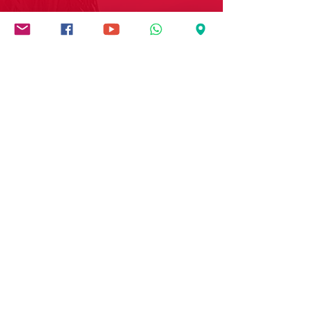
Enlaces de interés
Aviso de privacidad
Política de tratamiento de datos
Quejas y reclamos
Salesianos COM
Contáctanos
Dirección: Carrera 9 # 13-45 B/ San Rafael
Popayán - Cauca - Colombia
Whatsapp:
(+57)
3017728565
E-mail:
comunicaciones.iedb@salesianos.edu.co
Síguenos en redes sociales