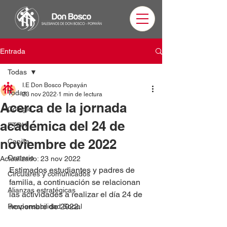
Entrada
Todas
I.E Don Bosco Popayán
Todas
23 nov 2022
1 min de lectura
Acerca de la jornada
Colegio
académica del 24 de
ETDH
noviembre de 2022
Capilla
Oratorio
Actualizado:
23 nov 2022
Estimados estudiantes y padres de 
Circulares y comunicados
familia, a continuación se relacionan 
Alianzas estratégicas
las actividades a realizar el día 24 de 
noviembre de 2022.
Responsabilidad Social