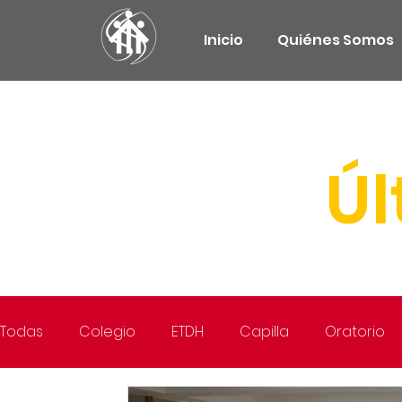
Inicio
Quiénes Somos
Úl
Todas
Colegio
ETDH
Capilla
Oratorio